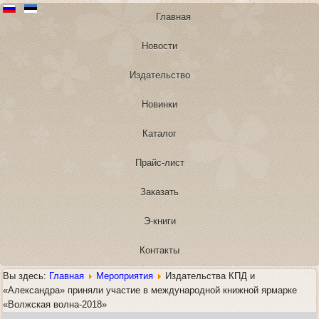
Главная
Новости
Издательство
Новинки
Каталог
Прайс-лист
Заказать
Э-книги
Контакты
Вы здесь:
Главная
Мероприятия
Издательства КПД и
«Александра» приняли участие в международной книжной ярмарке
«Волжская волна-2018»