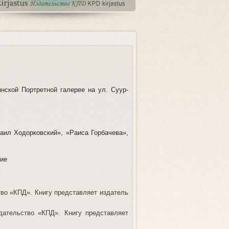
ской Портретной галерее на ул. Суур-
аил Ходорковский», «Раиса Горбачева»,
ние
тво «КПД». Книгу представляет издатель
здательство «КПД». Книгу представляет