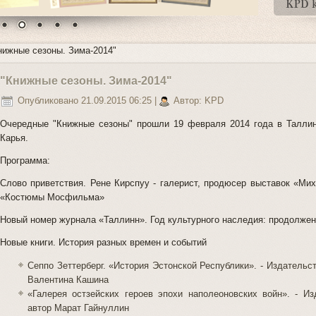
нижные сезоны. Зима-2014"
"Книжные сезоны. Зима-2014"
Опубликовано 21.09.2015 06:25
|
Автор: KPD
Очередные "Книжные сезоны" прошли 19 февраля 2014 года в Таллинн
Карья.
Программа:
Слово приветствия. Рене Кирспуу - галерист, продюсер выставок «Мих
«Костюмы Мосфильма»
Новый номер журнала «Таллинн». Год культурного наследия: продолже
Новые книги. История разных времен и событий
Сеппо Зеттерберг. «История Эстонской Республики». - Издательс
Валентина Кашина
«Галерея остзейских героев эпохи наполеоновских войн». - И
автор Марат Гайнуллин