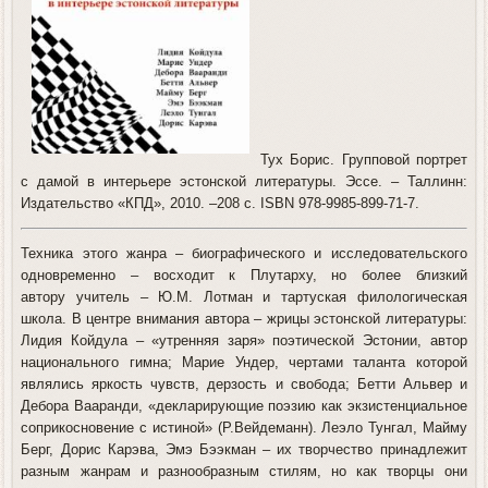
Тух Борис. Групповой портрет
с дамой в интерьере эстонской литературы. Эссе. – Таллинн:
Издательство «КПД», 2010. –208 с. ISBN 978-9985-899-71-7.
Техника этого жанра – биографического и исследовательского
одновременно – восходит к Плутарху, но более близкий
автору учитель – Ю.М. Лотман и тартуская филологическая
школа. В центре внимания автора – жрицы эстонской литературы:
Лидия Койдула – «утренняя заря» поэтической Эстонии, автор
национального гимна; Марие Ундер, чертами таланта которой
являлись яркость чувств, дерзость и свобода; Бетти Альвер и
Дебора Вааранди, «декларирующие поэзию как экзистенциальное
соприкосновение с истиной» (Р.Вейдеманн). Леэло Тунгал, Майму
Берг, Дорис Карэва, Эмэ Бээкман – их творчество принадлежит
разным жанрам и разнообразным стилям, но как творцы они