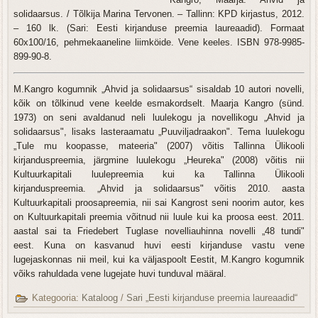
solidaarsus. / Tõlkija Marina Tervonen. – Tallinn: KPD kirjastus, 2012.
– 160 lk. (Sari: Eesti kirjanduse preemia laureaadid). Formaat
60x100/16, pehmekaaneline liimköide. Vene keeles. ISBN 978-9985-
899-90-8.
M.Kangro kogumnik „Ahvid ja solidaarsus“ sisaldab 10 autori novelli,
kõik on tõlkinud vene keelde esmakordselt. Maarja Kangro (sünd.
1973) on seni avaldanud neli luulekogu ja novellikogu „Ahvid ja
solidaarsus", lisaks lasteraamatu „Puuviljadraakon". Tema luulekogu
„Tule mu koopasse, mateeria" (2007) võitis Tallinna Ülikooli
kirjanduspreemia, järgmine luulekogu „Heureka" (2008) võitis nii
Kultuurkapitali luulepreemia kui ka Tallinna Ülikooli
kirjanduspreemia. „Ahvid ja solidaarsus" võitis 2010. aasta
Kultuurkapitali proosapreemia, nii sai Kangrost seni noorim autor, kes
on Kultuurkapitali preemia võitnud nii luule kui ka proosa eest. 2011.
aastal sai ta Friedebert Tuglase novelliauhinna novelli „48 tundi"
eest. Kuna on kasvanud huvi eesti kirjanduse vastu vene
lugejaskonnas nii meil, kui ka väljaspoolt Eestit, M.Kangro kogumnik
võiks rahuldada vene lugejate huvi tunduval määral.
Kategooria:
Kataloog
/
Sari „Eesti kirjanduse preemia laureaadid“