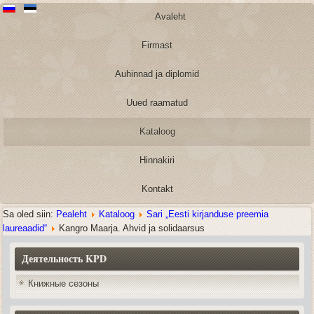
Avaleht
Firmast
Auhinnad ja diplomid
Uued raamatud
Kataloog
Hinnakiri
Kontakt
Sa oled siin:
Pealeht
Kataloog
Sari „Eesti kirjanduse preemia
laureaadid“
Kangro Maarja. Ahvid ja solidaarsus
Деятельность KPD
Книжные сезоны